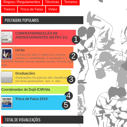
Regras / Regulamentos
Técnicas
Torneios
Treinos
Troca de Faixa
Video
POSTAGENS POPULARES
CONFRATERNIZAÇÃO DE
ANIVERSARIANTES (09 FEV 21)
rei-ho
A prática do judo é regida por cortesia,
respeito e amabilidade. A saudação é o
expoente máximo dessas virtudes sociais. Através dela
expr...
Graduações
Graduações Os judocas são classificados
em duas graduações: kyu e dan...
Coordenadas do Dojô ICMVida
Troca de Faixa 2019
...
TOTAL DE VISUALIZAÇÕES