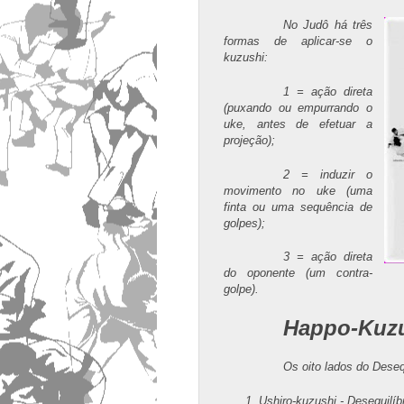
No Judô há três
formas de aplicar-se o
kuzushi:
1 = ação direta
(puxando ou empurrando o
uke, antes de efetuar a
projeção);
2 = induzir o
movimento no uke (uma
finta ou uma sequência de
golpes);
3 = ação direta
do oponente (um contra-
golpe).
Happo-Kuz
Os oito lados do Desequ
Ushiro-kuzushi - Desequilíbr