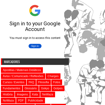
MARCADORES
Apostilas / Materiais Didáticos
Aviso / Comunicado / Reflexões
Charges
Cursos / Eventos
FAQ
Filosofia
Fotos
Fundamentos
Glossário
Gokyo
Golpes
História
Imagens
Kata
NeWaza
NoWaza
PDF
Publicidade