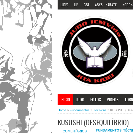
LJDFE
IJF
CBJ
ABKS - KARATE
KODOK
INICIO
JUDO
FOTOS
VIDEOS
TORN
Home
»
Fundamentos
»
Técnicas
»
KUSUSHI (Deseq
KUSUSHI (DESEQUILÍBRIO)
FUNDAMENTOS
,
TÉCN
COMENTARIOS