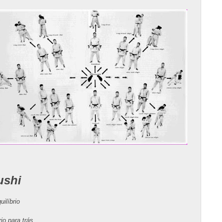
ushi
ilíbrio
io para trás.