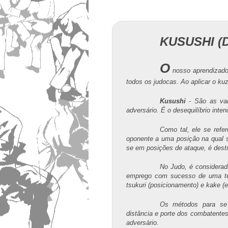
KUSUSHI (D
O
nosso aprendizado
todos os judocas. Ao aplicar o kuz
Kusushi
- São as var
adversário. É o desequilíbrio int
Como tal, ele se refe
oponente a uma posição na qual s
se em posições de ataque, é destr
No Judo, é considerad
emprego com sucesso de uma técn
tsukuri (posicionamento) e kake (
Os métodos para se 
distância e porte dos combatente
adversário.