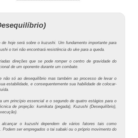
esequilíbrio)
 de hoje será sobre o kuzushi. Um fundamento importante para
ushi o tori não encontrará resistência do uke para a queda.
iadas direções que se pode romper o centro de gravidade do
encional de um oponente durante um combate.
re não só ao desequilíbrio mas também ao processo de levar o
ua estabilidade, e consequentemente sua habilidade de colocar-
uída.
a um princípio essencial e o segundo de quatro estágios para o
ica de projeção: kumikata (pegada), Kuzushi (Desequilíbrio),
execução).
alcançar o kuzushi dependem de vários fatores tais como
s. Podem ser empregados o tai sabaki ou o próprio movimento do